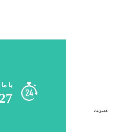
با ما
27
عضویت