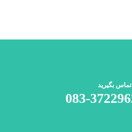
 تماس بگیرید
083-372296