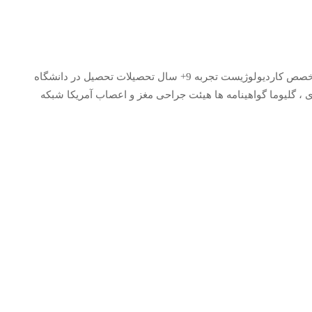
021-874235 جزئیات شخصی نام پزشک علی کاظمی تخصص کاردیولوژیست تجربه 9+ سال تحصیلات تحصیل در دانشگاه
، گلیوما گواهینامه ها هیئت جراحی مغز و اعصاب آمریکا شبکه