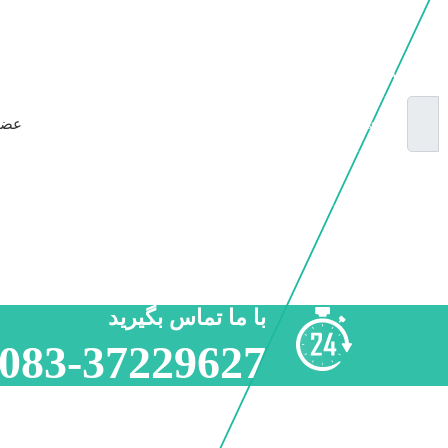
Email Address
عضو
*** عضویت در خبرنامه سایت
با ما تماس بگیرید
083-37229627